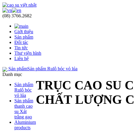
(08) 3766.2682
Giới thiệu
Sản phẩm
Đối tác
Tin tức
Thư viện hình
Liên hệ
Sản phẩm
Sản phẩm Rulô bóc vỏ lúa
Danh mục
TRỤC CAO SU C
Sản phẩm
Rulô bóc
vỏ lúa
CHẤT LƯỢNG 
Sản phẩm
thanh cao
su Xát
trắng gạo
Aluminium
products