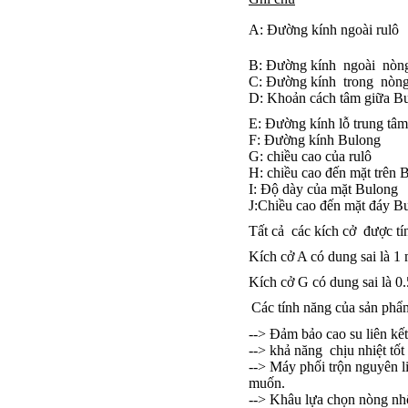
A: Đường kính ngoài rulô
B: Đường kính ngoài nòn
C: Đường kính trong nòn
D: Khoản cách tâm giữa B
E: Đường kính lỗ trung tâm 
F: Đường kính Bulong
G: chiều cao của rulô
H: chiều cao đến mặt trên 
I: Độ dày của mặt Bulong
J:Chiều cao đến mặt đáy B
Tất cả các kích cở được t
Kích cở A có dung sai là 1
Kích cở G có dung sai là 
Các tính năng của sản phẩ
--> Đảm bảo cao su liên kết
--> khả năng chịu nhiệt tố
--> Máy phối trộn nguyên l
muốn.
--> Khâu lựa chọn nòng nhô