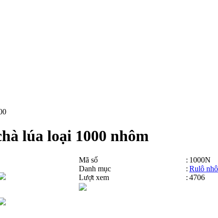
00
chà lúa loại 1000 nhôm
Mã số
:
1000N
Danh mục
:
Rulô nh
Lượt xem
:
4706