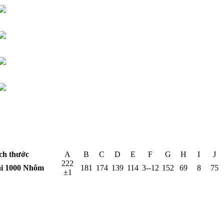
ch thước
A
B
C
D
E
F
G
H
I
J
222
oại 1000 Nhôm
181
174
139
114
3--12
152
69
8
75
±1