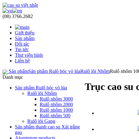
(08) 3766.2682
Giới thiệu
Sản phẩm
Đối tác
Tin tức
Thư viện hình
Liên hệ
Sản phẩm
Sản phẩm Rulô bóc vỏ lúa
Rulô lõi Nhôm
Rulô nhôm 10
Danh mục
Trục cao su 
Sản phẩm Rulô bóc vỏ lúa
Rulô lõi Nhôm
Rulô nhôm 3000
Rulô nhôm 2000
Rulô nhôm 1000
Rulô nhôm 500
Rulô lõi Gang
Sản phẩm thanh cao su Xát trắng
gạo
Aluminium products