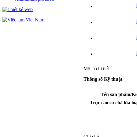
Mô tả chi tiết
Thông số Kỹ thuật
Tên sản phẩm/Kí
Trục cao su chà lúa l
Ghi chú